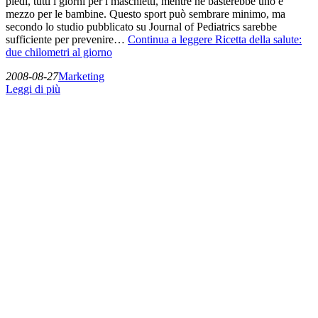
piedi, tutti i giorni per i maschietti, mentre ne basterebbe uno e
mezzo per le bambine. Questo sport può sembrare minimo, ma
secondo lo studio pubblicato su Journal of Pediatrics sarebbe
sufficiente per prevenire…
Continua a leggere
Ricetta della salute:
due chilometri al giorno
2008-08-27
Marketing
Leggi di più