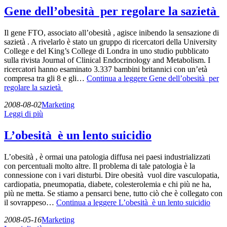
Gene dell’obesità per regolare la sazietà
Il gene FTO, associato all’obesità , agisce inibendo la sensazione di
sazietà . A rivelarlo è stato un gruppo di ricercatori della University
College e del King’s College di Londra in uno studio pubblicato
sulla rivista Journal of Clinical Endocrinology and Metabolism. I
ricercatori hanno esaminato 3.337 bambini britannici con un’età
compresa tra gli 8 e gli…
Continua a leggere
Gene dell’obesità per
regolare la sazietà
2008-08-02
Marketing
Leggi di più
L’obesità è un lento suicidio
L’obesità , è ormai una patologia diffusa nei paesi industrializzati
con percentuali molto altre. Il problema di tale patologia è la
connessione con i vari disturbi. Dire obesità vuol dire vasculopatia,
cardiopatia, pneumopatia, diabete, colesterolemia e chi più ne ha,
più ne metta. Se stiamo a pensarci bene, tutto ciò che è collegato con
il sovrappeso…
Continua a leggere
L’obesità è un lento suicidio
2008-05-16
Marketing