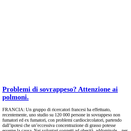
Problemi di sovrappeso? Attenzione ai
polmoni.
FRANCIA: Un gruppo di ricercatori francesi ha effettuato,
recentemente, uno studio su 120 000 persone in sovrappeso non
fumatori ed ex fumatori, con problemi cardiocircolatori, partendo
dall’ipotesi che un’eccessiva concentrazione di grasso potesse
esserne la causa. Nei volontari soggetti ad obesità addominale – per