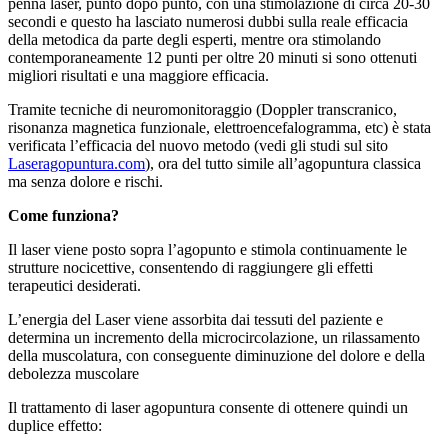
penna laser, punto dopo punto, con una stimolazione di circa 20-30
secondi e questo ha lasciato numerosi dubbi sulla reale efficacia
della metodica da parte degli esperti, mentre ora stimolando
contemporaneamente 12 punti per oltre 20 minuti si sono ottenuti
migliori risultati e una maggiore efficacia.
Tramite tecniche di neuromonitoraggio (Doppler transcranico,
risonanza magnetica funzionale, elettroencefalogramma, etc) è stata
verificata l’efficacia del nuovo metodo (vedi gli studi sul sito
Laseragopuntura.com
), ora del tutto simile all’agopuntura classica
ma senza dolore e rischi.
Come funziona?
Il laser viene posto sopra l’agopunto e stimola continuamente le
strutture nocicettive, consentendo di raggiungere gli effetti
terapeutici desiderati.
L’energia del Laser viene assorbita dai tessuti del paziente e
determina un incremento della microcircolazione, un rilassamento
della muscolatura, con conseguente diminuzione del dolore e della
debolezza muscolare
Il trattamento di laser agopuntura consente di ottenere quindi un
duplice effetto: