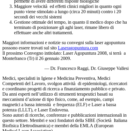
permette di avere differenti risposte biologiche
Maggiore velocità ed effetti clinici migliori in quanto ogni
punto viene stimolato a lungo (circa 20 minuti) contro i 20
secondi dei vecchi sistemi
Gestione ottimale del tempo, in quanto il medico dopo che ha
terminato di posizionare gli aghi laser, rimane libero di
effettuare anche altri trattamenti.
Maggiori informazioni e notizie su convegni sulla laser agopuntura
possono essere trovati sul sito
Laseragopuntura.com
Il prossimo Convegno intitolato: Laser Agopuntura 2008, si terrà a
Montefranco (Tr) il 26 gennaio 2009.
— Dr. Francesco Raggi, Dr. Giuseppe Vallesi
Medici, specialisti in Igiene e Medicina Preventiva, Medici
Competenti del Lavoro, svolgon attività di epidemiologi, ricercatori
e coordinano progetti di ricerca a finanziamento pubblico e privato.
Da anni esperti nell’utilizzo di strumenti terapeutici basati su
meccanismi d’azione di tipo fisico, come, ad esempio, campi
magnetici a bassa intensità e frequenza (ELF) e Laser a bassa
potenza (LLLT), e Laser Endovena.
Sono autori di ricerche, conferenze e pubblicazioni internazionali in
questo settore. Membri e soci fondatori della SIBE (Società Italiana
Biofisica Elettrodinamica) e membri della EMLA (European
Medical Laser Association).