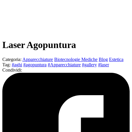
Laser Agopuntura
Categoria
:
Apparecchiature
Biotecnologie Mediche
Blog
Estetica
Tag
:
#aghi
#agopuntura
#Apparecchiature
#gallery
#laser
Condividi
: