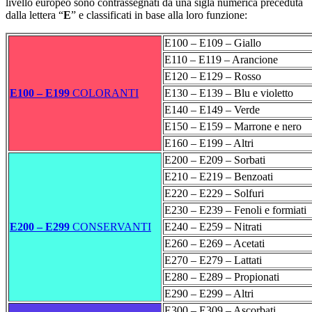
livello europeo sono contrassegnati da una sigla numerica preceduta
dalla lettera “
E
” e classificati in base alla loro funzione:
E100 – E109 – Giallo
E110 – E119 – Arancione
E120 – E129 – Rosso
E100 – E199
COLORANTI
E130 – E139 – Blu e violetto
E140 – E149 – Verde
E150 – E159 – Marrone e nero
E160 – E199 – Altri
E200 – E209 – Sorbati
E210 – E219 – Benzoati
E220 – E229 – Solfuri
E230 – E239 – Fenoli e formiati
E200 – E299
CONSERVANTI
E240 – E259 – Nitrati
E260 – E269 – Acetati
E270 – E279 – Lattati
E280 – E289 – Propionati
E290 – E299 – Altri
E300 – E309 – Ascorbati