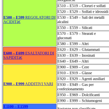
E510 – E519 – Cloruri e solfati
E520 – E529 – Solfati e idrossidi
E500 – E599
REGOLATORI DI
E530 – E549 – Sali dei metalli
ACIDITà€
alcalini
E550 – E559 – Silicati
E570 – E579 – Stearati e
gluconati
E580 – E599 – Altri
E620 – E629 – Glutammati
E600 – E699
ESALTATORI DI
E630 – E639 – Inosinati
SAPIDITà€
E640 – E649 – Altri
E900 – E909 – Cere
E910 – E919 – Glasse
E920 – E929 – Agenti ausiliari
E900 – E999
ADDITIVI VARI
E930 – E949 – Gas per
confezionamento
E950 – E969 – Dolcificanti
E990 – E999 – Schiumogeni
E1100 – E1599
Sostanze non classificate