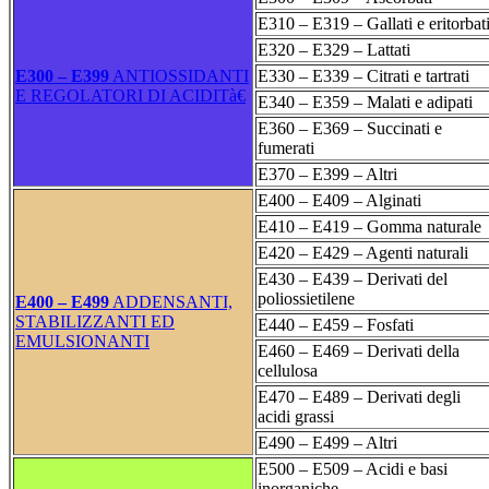
E310 – E319 – Gallati e eritorbat
E320 – E329 – Lattati
E300 – E399
ANTIOSSIDANTI
E330 – E339 – Citrati e tartrati
E REGOLATORI DI ACIDITà€
E340 – E359 – Malati e adipati
E360 – E369 – Succinati e
fumerati
E370 – E399 – Altri
E400 – E409 – Alginati
E410 – E419 – Gomma naturale
E420 – E429 – Agenti naturali
E430 – E439 – Derivati del
poliossietilene
E400 – E499
ADDENSANTI,
STABILIZZANTI ED
E440 – E459 – Fosfati
EMULSIONANTI
E460 – E469 – Derivati della
cellulosa
E470 – E489 – Derivati degli
acidi grassi
E490 – E499 – Altri
E500 – E509 – Acidi e basi
inorganiche