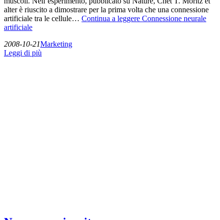
muscoli. Nell’esperimento, pubblicato su Nature, Chet T. Moritz et
alter è riuscito a dimostrare per la prima volta che una connessione
artificiale tra le cellule…
Continua a leggere
Connessione neurale
artificiale
2008-10-21
Marketing
Leggi di più