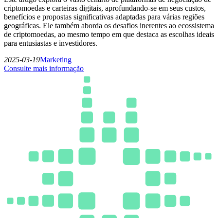
criptomoedas e carteiras digitais, aprofundando-se em seus custos,
benefícios e propostas significativas adaptadas para várias regiões
geográficas. Ele também aborda os desafios inerentes ao ecossistema
de criptomoedas, ao mesmo tempo em que destaca as escolhas ideais
para entusiastas e investidores.
2025-03-19
Marketing
Consulte mais informação