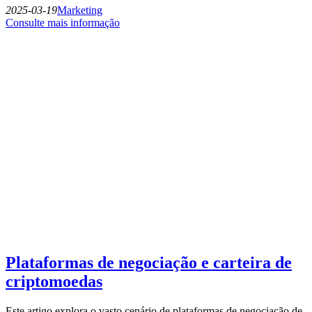
2025-03-19
Marketing
Consulte mais informação
Plataformas de negociação e carteira de
criptomoedas
Este artigo explora o vasto cenário de plataformas de negociação de