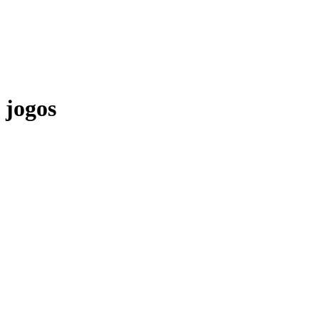
jogos