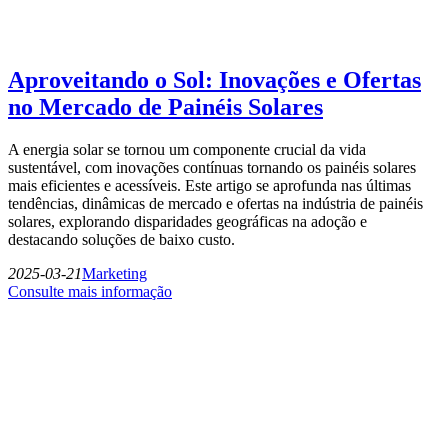
Aproveitando o Sol: Inovações e Ofertas
no Mercado de Painéis Solares
A energia solar se tornou um componente crucial da vida
sustentável, com inovações contínuas tornando os painéis solares
mais eficientes e acessíveis. Este artigo se aprofunda nas últimas
tendências, dinâmicas de mercado e ofertas na indústria de painéis
solares, explorando disparidades geográficas na adoção e
destacando soluções de baixo custo.
2025-03-21
Marketing
Consulte mais informação