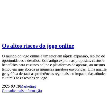
Os altos riscos do jogo online
O mundo do jogo online é um setor em rápida expansão, repleto de
oportunidades e desafios. Este artigo explora as propostas, custos e
benefícios para cassinos online e plataformas de apostas, ao mesmo
tempo em que aborda as inúmeras questões envolvidas. Uma análise
geográfica destaca as preferências regionais e o impacto das atitudes
culturais nas escolhas de jogo.
2025-03-19
Marketing
Consulte mais informação