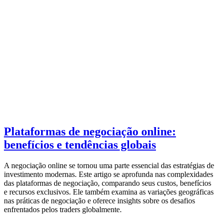
Plataformas de negociação online:
benefícios e tendências globais
A negociação online se tornou uma parte essencial das estratégias de
investimento modernas. Este artigo se aprofunda nas complexidades
das plataformas de negociação, comparando seus custos, benefícios
e recursos exclusivos. Ele também examina as variações geográficas
nas práticas de negociação e oferece insights sobre os desafios
enfrentados pelos traders globalmente.