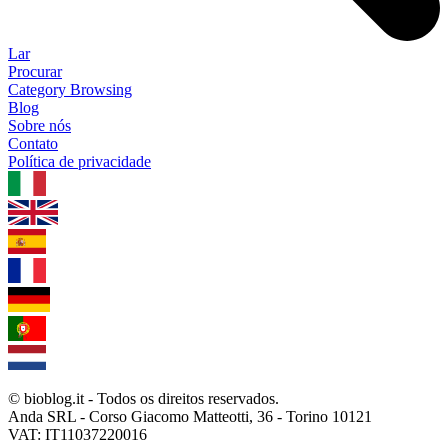
Lar
Procurar
Category Browsing
Blog
Sobre nós
Contato
Política de privacidade
1.0.5
© bioblog.it - Todos os direitos reservados.
Anda SRL - Corso Giacomo Matteotti, 36 - Torino 10121
VAT: IT11037220016