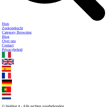
Huis
Zoekopdracht
Category Browsing
Blog
Over ons
Contact
Privacybeleid
1.0.5
© bioblog.it - Alle rechten voorbehouden.