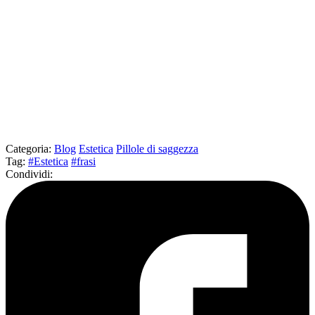
Categoria
:
Blog
Estetica
Pillole di saggezza
Tag
:
#Estetica
#frasi
Condividi
: