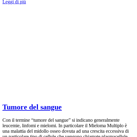
Leggi di più
Tumore del sangue
Con il termine “tumore del sangue” si indicano generalmente
leucemie, linfomi e mielomi. In particolare il Mieloma Multiplo è
una malattia del midollo osseo dovuta ad una crescita eccessiva di
un particolare tipo di cellule che vengono chiamate plasmacellule.