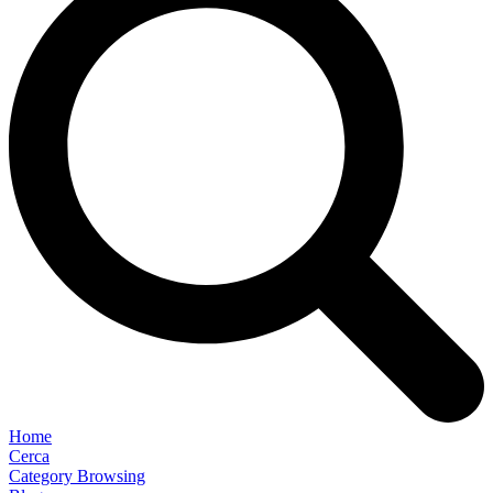
Home
Cerca
Category Browsing