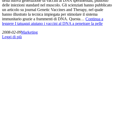
della nuova generazione di vaccini al DNA sperimentali, piuttosto
delle iniezioni standard nel muscolo. Gli scienziati hanno pubblicato
un articolo su journal Genetic Vaccines and Therapy, nel quale
hanno illustrato la tecnica impiegata per stimolare il sistema
immunitario grazie a frammenti di DNA. Questa…
Continua a
leggere
I tatuaggi aiutano i vaccini al DNA a penetrare la pelle
2008-02-09
Marketing
Leggi di più