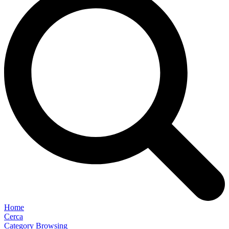
Home
Cerca
Category Browsing