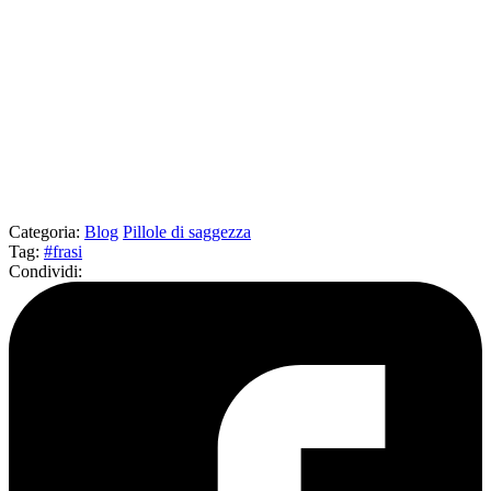
Categoria
:
Blog
Pillole di saggezza
Tag
:
#frasi
Condividi
: