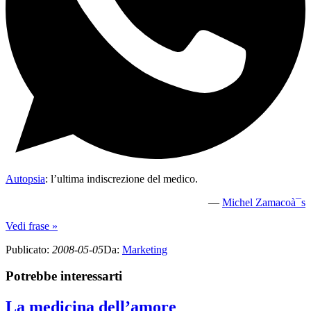
Autopsia
: l’ultima indiscrezione del medico.
—
Michel Zamacoà¯s
Vedi frase »
Publicato
:
2008-05-05
Da
:
Marketing
Potrebbe interessarti
La medicina dell’amore