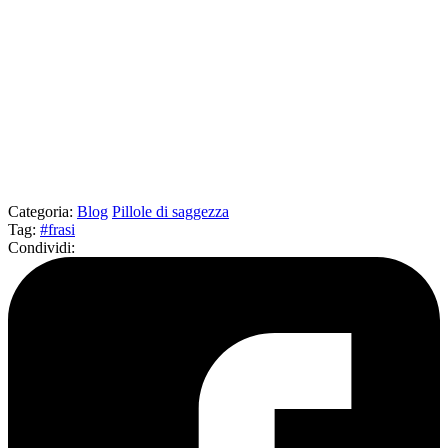
Categoria
:
Blog
Pillole di saggezza
Tag
:
#frasi
Condividi
: