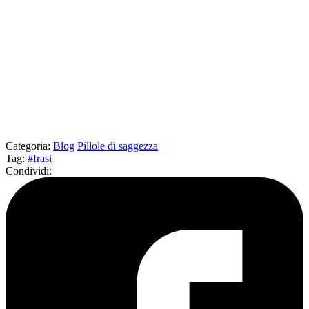
Categoria
:
Blog
Pillole di saggezza
Tag
:
#frasi
Condividi
: