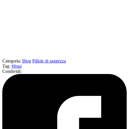
Categoria
:
Blog
Pillole di saggezza
Tag
:
#frasi
Condividi
: