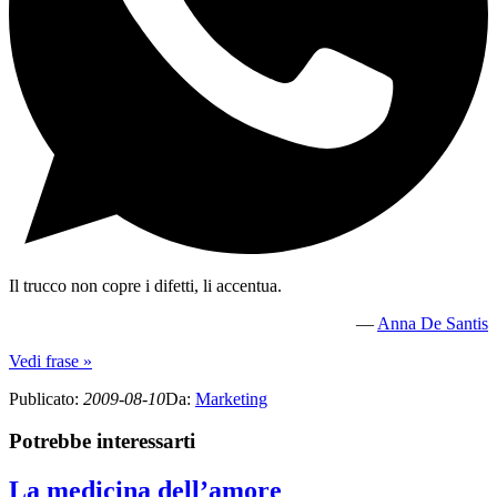
Il trucco non copre i difetti, li accentua.
—
Anna De Santis
Vedi frase »
Publicato
:
2009-08-10
Da
:
Marketing
Potrebbe interessarti
La medicina dell’amore