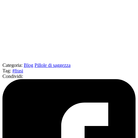
Categoria
:
Blog
Pillole di saggezza
Tag
:
#frasi
Condividi
: