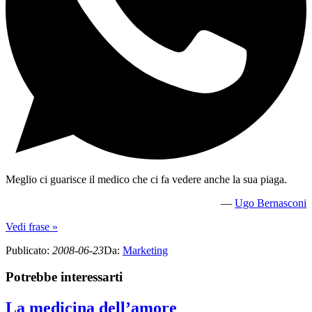
Meglio ci guarisce il medico che ci fa vedere anche la sua piaga.
—
Ugo Bernasconi
Vedi frase »
Publicato
:
2008-06-23
Da
:
Marketing
Potrebbe interessarti
La medicina dell’amore