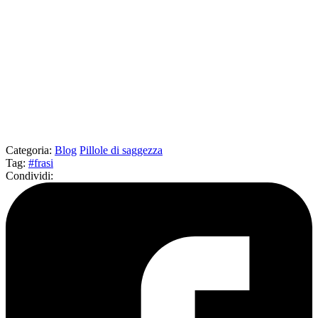
Categoria
:
Blog
Pillole di saggezza
Tag
:
#frasi
Condividi
: