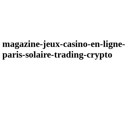
magazine-jeux-casino-en-ligne-
paris-solaire-trading-crypto