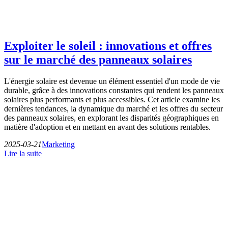
Exploiter le soleil : innovations et offres
sur le marché des panneaux solaires
L'énergie solaire est devenue un élément essentiel d'un mode de vie
durable, grâce à des innovations constantes qui rendent les panneaux
solaires plus performants et plus accessibles. Cet article examine les
dernières tendances, la dynamique du marché et les offres du secteur
des panneaux solaires, en explorant les disparités géographiques en
matière d'adoption et en mettant en avant des solutions rentables.
2025-03-21
Marketing
Lire la suite