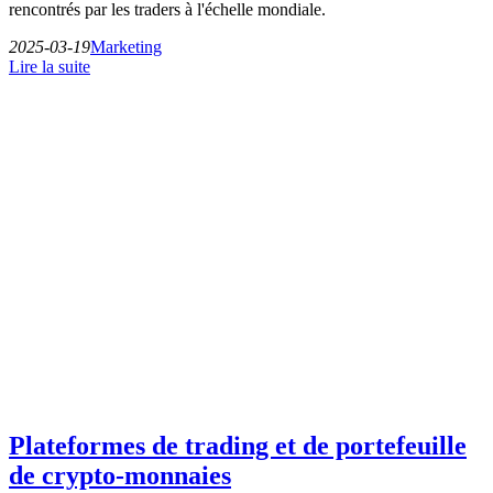
rencontrés par les traders à l'échelle mondiale.
2025-03-19
Marketing
Lire la suite
Plateformes de trading et de portefeuille
de crypto-monnaies