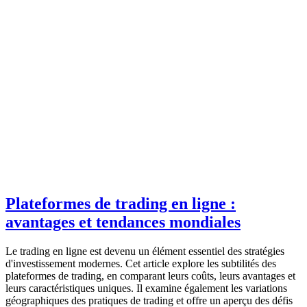
Plateformes de trading en ligne :
avantages et tendances mondiales
Le trading en ligne est devenu un élément essentiel des stratégies
d'investissement modernes. Cet article explore les subtilités des
plateformes de trading, en comparant leurs coûts, leurs avantages et
leurs caractéristiques uniques. Il examine également les variations
géographiques des pratiques de trading et offre un aperçu des défis