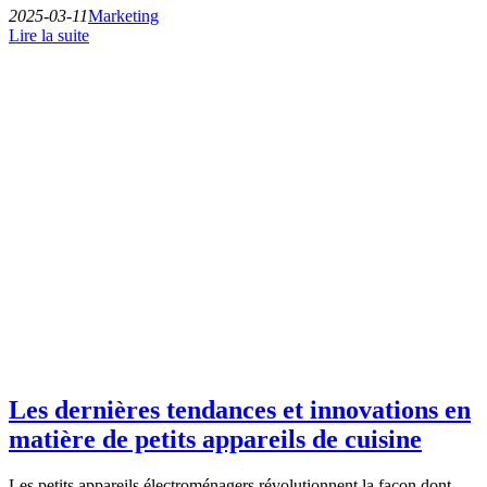
2025-03-11
Marketing
Lire la suite
Les dernières tendances et innovations en
matière de petits appareils de cuisine
Les petits appareils électroménagers révolutionnent la façon dont