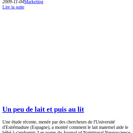
2009-11-04
Marketing
Lire la suite
Un peu de lait et puis au lit
Une étude récente, menée par des chercheurs de l'Université
d'Estrémadure (Espagne), a montré comment le lait maternel aide le
bébé à s'endormir. Les pages du Journal of Nutrirional Neuroscience