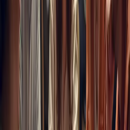
Plataformas de trading online: beneficios
y tendencias globales
El trading en línea se ha convertido en una parte esencial de las
estrategias de inversión modernas. Este artículo profundiza en las
complejidades de las plataformas de trading, comparando sus costes,
beneficios y características únicas. También examina las variaciones
geográficas en las prácticas de trading y ofrece información sobre
los retos a los que se enfrentan los traders a nivel mundial.
2025-03-19
Marketing
Lee mas