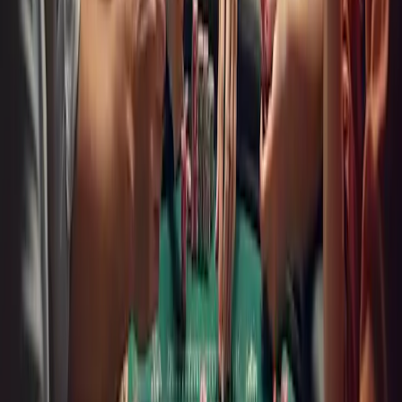
El futuro del consumismo adolescente:
innovaciones en productos para
adolescentes
El mercado adolescente está en rápida evolución con innovaciones y