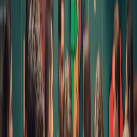
incumplimiento de las normas publicitarias.
De cara al futuro, la tecnología podría ofrecer soluciones a algunos
de los problemas que enfrentan las apuestas en línea. La tecnología
blockchain, por ejemplo, promete mejoras en la transparencia y la
seguridad, lo que podría abordar las preocupaciones sobre la
imparcialidad y el riesgo de fraude. Se están utilizando sistemas de
inteligencia artificial para identificar y ayudar a las personas con
comportamientos de juego arriesgados.
La continua evolución del sector de los juegos de azar en línea
presenta tanto desafíos como oportunidades. Las innovaciones
siguen moldeando el panorama, prometiendo experiencias
mejoradas a la vez que protegen contra posibles daños. No obstante,
la clave del éxito en el floreciente mundo de los juegos de azar en
línea puede residir en lograr un equilibrio entre los avances
tecnológicos, la supervisión regulatoria y la responsabilidad social.
Una anécdota histórica destaca la naturaleza impredecible de la
legislación sobre el juego. En la década de 1960, John Kelly,
matemático residente en Nueva York, desarrolló una fórmula, ahora
conocida como el Criterio de Kelly, para maximizar el crecimiento
del capital en las apuestas. Su trabajo enfatizó que un enfoque
disciplinado y calculado podía generar éxito en el juego, un
principio que sustenta muchas estrategias de apuestas modernas.