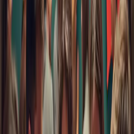
A pesar del potencial teórico de éxito, la volatilidad de la industria
del juego sigue siendo un factor de riesgo importante. Muchos
jugadores ocasionales caen en la idea errónea de que juegos como el
póker o el blackjack son meros juegos de azar, pasando por alto las
habilidades y estrategias necesarias para sobresalir.
Los expertos legales subrayan la importancia de la protección del
consumidor en el creciente panorama del juego en línea. «Los
operadores no solo deben cumplir con las regulaciones, sino también
priorizar el bienestar de sus clientes», afirma la abogada Julia
Thompson, especializada en derecho del juego. Su punto de vista es
compartido por grupos de defensa que exigen una aplicación más
estricta de las regulaciones vigentes.
La percepción pública de los juegos de azar en línea varía
considerablemente, influenciada por creencias culturales, religiosas y
morales. En algunas regiones, los juegos de azar se consideran una
forma inofensiva de entretenimiento, similar a comprar un billete de
lotería. En otras, se perciben como un vicio o una falta moral, una
división que alimenta los continuos debates legislativos.
La narración desempeña un papel único en el mundo de las
apuestas, desde la legendaria historia de Nick el Griego, un jugador
conocido por sus apuestas arriesgadas y su carismática personalidad,