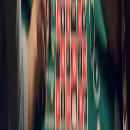
Soluciones innovadoras para personas
mayores: desde teléfonos móviles hasta
comunidades de vida asistida
A medida que crece la población de la tercera edad, surgen diversos
productos y servicios para satisfacer sus necesidades. Desde
teléfonos móviles especializados hasta salvaescaleras y residencias
para personas mayores, el mercado evoluciona rápidamente. Este
artículo profundiza en las tendencias, innovaciones y ofertas actuales
para las personas mayores, destacando diversas áreas críticas como
la tecnología, la salud, la vivienda y el estilo de vida.
2025-03-28
Marketing
Lee mas