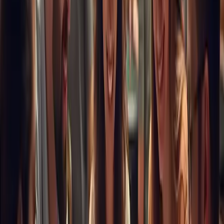
Aprovechar el sol: innovaciones y ofertas
en el mercado de paneles solares
La energía solar se ha convertido en un componente crucial de la
vida sostenible, gracias a las continuas innovaciones que hacen que