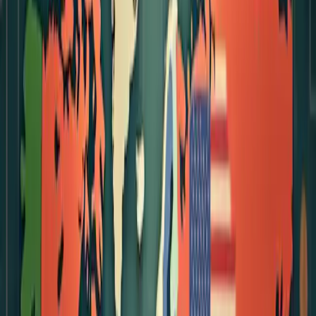
Los altos riesgos de los juegos
de azar en línea
Categoría
:
Blog
Revista
Etiqueta
:
#apuestas de casino en línea
#comercio
#cripto
#juego de
azar
#revista
#Revista, juegos, casino en línea, apuestas, energía
solar, comercio de criptomonedas
#solar
Cuota
: