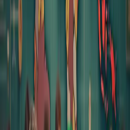
disminución de los juegos de casino tradicionales.
En Asia, las diversas actitudes culturales resultan en niveles dispares
de participación en el juego. Macao se erige como el epicentro del
juego en Asia, con sus casinos eclipsando incluso a Las Vegas. Sin
embargo, regiones como China controlan estrictamente las
actividades de juego, lo que refleja un énfasis social en la estructura
y la aversión al riesgo. Japón ha legalizado recientemente ciertas
formas de juego en línea, lo que indica un cambio lento pero
significativo en las actitudes culturales.
Las consideraciones económicas también desempeñan un papel
importante en la narrativa global del juego en línea. La tributación y
la regulación del juego en línea pueden generar importantes ingresos
gubernamentales, como se observa en el Reino Unido, donde los
impuestos sobre el juego aportan miles de millones a las arcas
públicas. Este incentivo financiero desempeña un papel crucial en la
configuración de la actitud gubernamental hacia la legalidad y la
regulación del juego en línea.
Sin embargo, las preocupaciones éticas siguen siendo un problema
constante para la industria. El potencial de lavado de dinero, la
explotación de poblaciones vulnerables y la preocupación por el
juego limpio perpetúan los debates sobre la moralidad de las
ganancias del juego. Algunas jurisdicciones han adoptado normas
estrictas respecto a la promoción del juego, con fuertes multas por