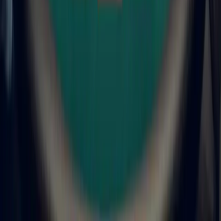
Home
Buscar
Category Browsing
Blog
Sobre nosotros
Contacto
Privacidad
1.0.5
© bioblog.it - Reservados todos los derechos.
Anda SRL - Corso Giacomo Matteotti, 36 - Torino 10121
VAT: IT11037220016