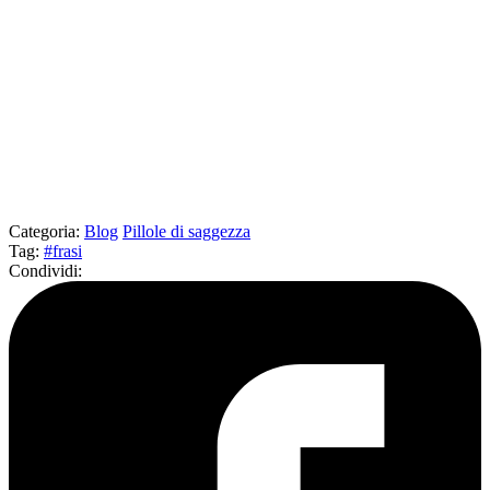
Categoria
:
Blog
Pillole di saggezza
Tag
:
#frasi
Condividi
: