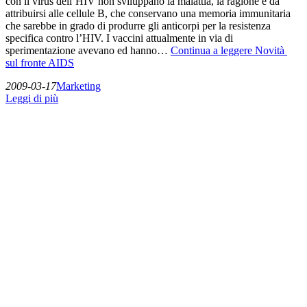
con il virus dell’HIV non sviluppano la malattia, la ragione è da
attribuirsi alle cellule B, che conservano una memoria immunitaria
che sarebbe in grado di produrre gli anticorpi per la resistenza
specifica contro l’HIV. I vaccini attualmente in via di
sperimentazione avevano ed hanno…
Continua a leggere
Novità
sul fronte AIDS
2009-03-17
Marketing
Leggi di più