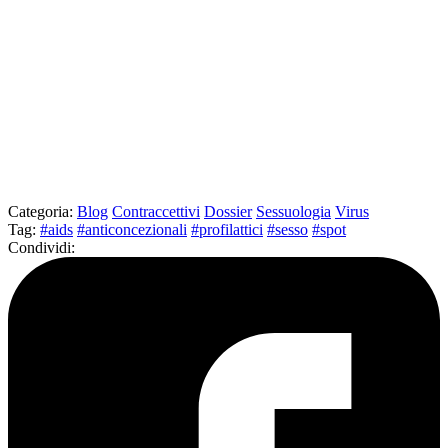
Categoria
:
Blog
Contraccettivi
Dossier
Sessuologia
Virus
Tag
:
#aids
#anticoncezionali
#profilattici
#sesso
#spot
Condividi
: