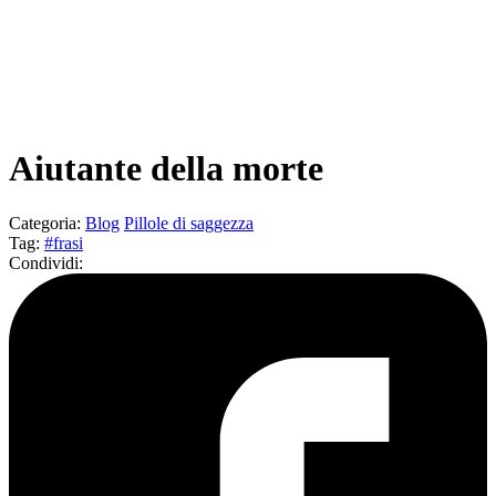
Aiutante della morte
Categoria
:
Blog
Pillole di saggezza
Tag
:
#frasi
Condividi
: